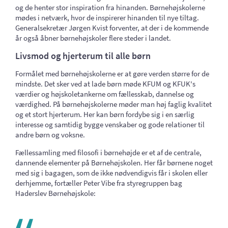
og de henter stor inspiration fra hinanden. Børnehøjskolerne
mødes i netværk, hvor de inspirerer hinanden til nye tiltag.
Generalsekretær Jørgen Kvist forventer, at der i de kommende
år også åbner børnehøjskoler flere steder i landet.
Livsmod og hjerterum til alle børn
Formålet med børnehøjskolerne er at gøre verden større for de
mindste. Det sker ved at lade børn møde KFUM og KFUK's
værdier og højskoletankerne om fællesskab, dannelse og
værdighed. På børnehøjskolerne møder man høj faglig kvalitet
og et stort hjerterum. Her kan børn fordybe sig i en særlig
interesse og samtidig bygge venskaber og gode relationer til
andre børn og voksne.
Fællessamling med filosofi i børnehøjde er et af de centrale,
dannende elementer på Børnehøjskolen. Her får børnene noget
med sig i bagagen, som de ikke nødvendigvis får i skolen eller
derhjemme, fortæller Peter Vibe fra styregruppen bag
Haderslev Børnehøjskole: