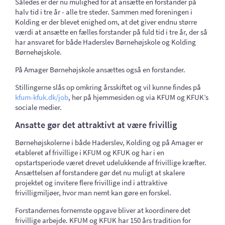
Således er der nu mulighed for at ansætte en forstander på
halv tid i tre år - alle tre steder. Sammen med foreningen i
Kolding er der blevet enighed om, at det giver endnu større
værdi at ansætte en fælles forstander på fuld tid i tre år, der så
har ansvaret for både Haderslev Børnehøjskole og Kolding
Børnehøjskole.
På Amager Børnehøjskole ansættes også en forstander.
Stillingerne slås op omkring årsskiftet og vil kunne findes på
kfum-kfuk.dk/job
, her på hjemmesiden og via KFUM og KFUK’s
sociale medier.
Ansatte gør det attraktivt at være frivillig
Børnehøjskolerne i både Haderslev, Kolding og på Amager er
etableret af frivillige i KFUM og KFUK og har i en
opstartsperiode været drevet udelukkende af frivillige kræfter.
Ansættelsen af forstandere gør det nu muligt at skalere
projektet og invitere flere frivillige ind i attraktive
frivilligmiljøer, hvor man nemt kan gøre en forskel.
Forstandernes fornemste opgave bliver at koordinere det
frivillige arbejde. KFUM og KFUK har 150 års tradition for