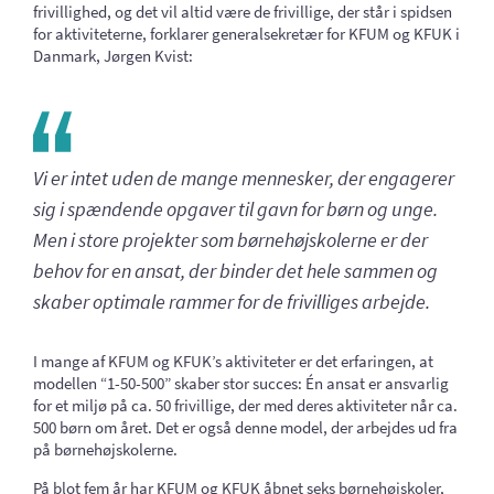
frivillighed, og det vil altid være de frivillige, der står i spidsen
for aktiviteterne, forklarer generalsekretær for KFUM og KFUK i
Danmark, Jørgen Kvist:
Vi er intet uden de mange mennesker, der engagerer
sig i spændende opgaver til gavn for børn og unge.
Men i store projekter som børnehøjskolerne er der
behov for en ansat, der binder det hele sammen og
skaber optimale rammer for de frivilliges arbejde.
I mange af KFUM og KFUK’s aktiviteter er det erfaringen, at
modellen “1-50-500” skaber stor succes: Én ansat er ansvarlig
for et miljø på ca. 50 frivillige, der med deres aktiviteter når ca.
500 børn om året. Det er også denne model, der arbejdes ud fra
på børnehøjskolerne.
På blot fem år har KFUM og KFUK åbnet seks børnehøjskoler,