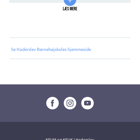
Der tilbydes fx kurser som ‘Træarbejde’, ‘Mad fra hele
verden’ og ‘Strikke/hækle’. Derudover vil der være
Læs mere
aktiviteter i skolernes ferier.
Se Haderslev Børnehøjskoles hjemmeside
KFUM og KFUK i Haderslev