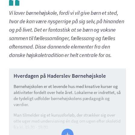
Vi laver børnehøjskole, fordi vi vil give børn et sted,
hvor de kan være nysgerrige på sig selv, på hinanden
og på livet. Det er fantastisk at se børn og voksne
sammen til fællessamlinger, fællessang og fælles
aftensmad. Disse dannende elementer fra den
danske højskoletradition er helt centrale for os.
Hverdagen på Haderslev Børnehøjskole
Børnehøjskolen er et levende hus med kreative kurser og
aktiviteter fordelt over hele året. Lokalerne er indrettet, så
de tydeligt udfolder børnehøjskolens pædagogik og
værdier.
Man tilmelder sig et kursusforløb, der strækker sig over
otte uger med undervisning én dag om ugen efter skoletid
fra kl. 15.30 - 19.00.
+