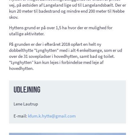
vej, på østsiden af Langeland lige ud til Langelandsbælt. Der er
kun 20 meter til badestrand og mindre end 200 meter til Nebbe
skov.
Hyttens grund er på over 1,5 ha hvor der er mulighed for
utallige aktiviteter.
På grunden er der i efteråret 2018 opført en helt ny
dobbelthytte "Lynghytten" med i alt 4 enkeltsenge, som er ud
over de 31 sovepladser i hovedhytten, samt bad og toilet.
"Lynghytten” kan kun lejes i forbindelse med leje af
hovedhytten.
Udlejning
Lene Lautrup
E-mail:
kfum.k.hytte@gmail.com