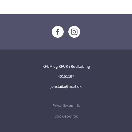
KFUM og KFUK i Rudkøbing
40151197
jenslaila@mail.dk
Privatlivspolitik
Cookiepolitik