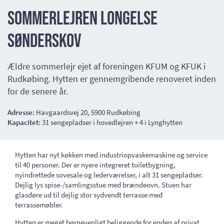
Sommerlejren Longelse
Sønderskov
Ældre sommerlejr ejet af foreningen KFUM og KFUK i
Rudkøbing. Hytten er gennemgribende renoveret inden
for de senere år.
Adresse:
Havgaardsvej 20, 5900 Rudkøbing
Kapacitet:
31 sengepladser i hovedlejren + 4 i Lynghytten
Hytten har nyt køkken med industriopvaskemaskine og service
til 40 personer. Der er nyere integreret toiletbygning,
nyindrettede sovesale og lederværelser, i alt 31 sengepladser.
Dejlig lys spise-/samlingsstue med brændeovn. Stuen har
glasdøre ud til dejlig stor sydvendt terrasse med
terrassemøbler.
Hytten er meget børnevenligt beliggende for enden af privat