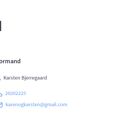
n
ormand
Karsten Bjerregaard
20202225
karenogkarsten@gmail.com