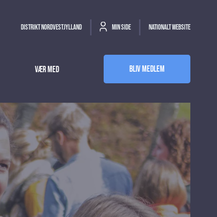
Distrikt Nordvestjylland
Min side
Nationalt website
Bliv medlem
Vær med