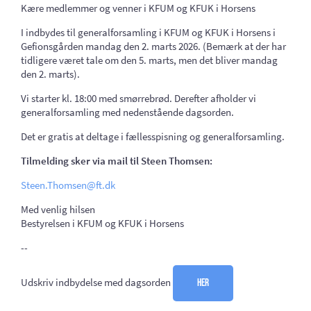
Kære medlemmer og venner i KFUM og KFUK i Horsens
I indbydes til generalforsamling i KFUM og KFUK i Horsens i
Gefionsgården mandag den 2. marts 2026. (Bemærk at der har
tidligere været tale om den 5. marts, men det bliver mandag
den 2. marts).
Vi starter kl. 18:00 med smørrebrød. Derefter afholder vi
generalforsamling med nedenstående dagsorden.
Det er gratis at deltage i fællesspisning og generalforsamling.
Tilmelding sker via mail til St
een Thomsen:
Steen.Thomsen@ft.dk
Med venlig hilsen
Bestyrelsen i KFUM og KFUK i Horsens
--
Udskriv indbydelse med dagsorden
her