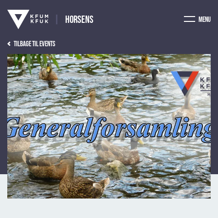
Horsens
Menu
Tilbage til events
Billede af: Carl