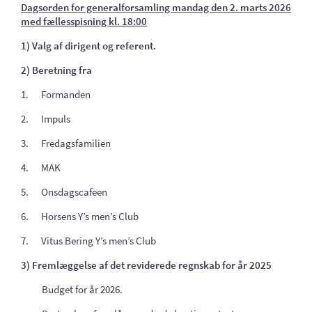
Dagsorden for generalforsamling mandag den 2. marts 2026
med fællesspisning kl. 18:00
1) Valg af dirigent og referent.
2) Beretning fra
1.
Formanden
2.
Impuls
3.
Fredagsfamilien
4.
MAK
5.
Onsdagscafeen
6.
Horsens Y’s men’s Club
7.
Vitus Bering Y’s men’s Club
3) Fremlæggelse af det reviderede regnskab for år 2025
Budget for år 2026.