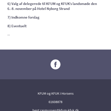
6) Valg af delegerede til KFUM og KFUK’s landsmøde den
6.-8. november på Hotel Nyborg Strand
7) Indkomne forslag
8) Eventuelt
--
KFUM og KFUK i Horsens
61608878
bent.rasmussen@kfum-kfuk.dk