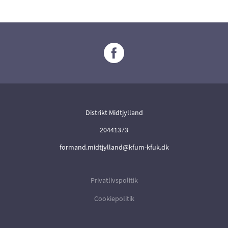
Distrikt Midtjylland
20441373
formand.midtjylland@kfum-kfuk.dk
Privatlivspolitik
Cookiepolitik