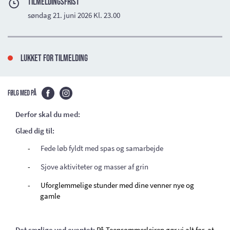
TILMELDINGSFRIST
søndag 21. juni 2026 Kl. 23.00
Lukket for tilmelding
Følg med på
Derfor skal du med:
Glæd dig til:
Fede løb fyldt med spas og samarbejde
-
Sjove aktiviteter og masser af grin
-
-
Uforglemmelige stunder med dine venner nye og
gamle
Det særlige ved eventet: