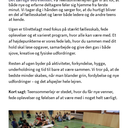
På Teensommerlejren gør vi alt for, at
både nye og erfarne deltagere føler sig hjemme fra første
minut. Vi tager dig i hånden og sørger for, at du hurtigt bliver
en del af fællesskabet og lærer både ledere og de andre teens
at kende.
Ugen er tilrettelagt med fokus på stærkt fællesskab, fede
oplevelser og et varieret program, hvor alle kan være med. Et
af højdepunkterne er vores fede løb, hvor du sammen med dit
hold skal løse opgaver, samarbejde og give den gas i både
sjove, kreative og fysiske udfordringer.
Resten af ugen byder på aktiviteter, forkyndelse, hygge,
underholdning og tid til bare at være sammen. Vi tror på, at de
bedste minder skabes, når man blander grin, fordybelse og nye
udfordringer – og det afspejler hele lejren.
Kort sagt:
Teensommerlejr er stedet, hvor du får nye venner,
fede oplevelser og følelsen af at være med i noget helt særligt.