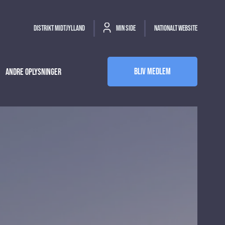
Distrikt Midtjylland
Min side
Nationalt website
Bliv medlem
Andre oplysninger