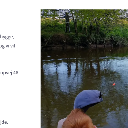
 hygge,
og vi vil
rupvej 46 –
jde.