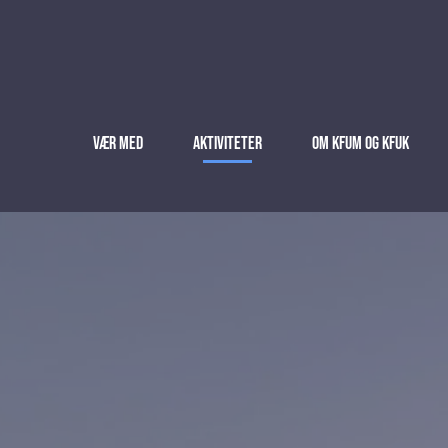
Vær med
Aktiviteter
Om KFUM og KFUK