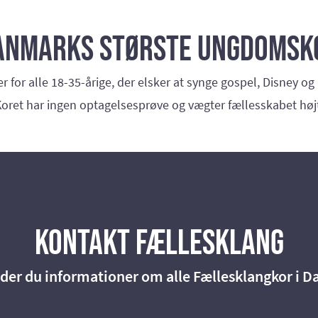
anmarks største ungdomsk
r for alle 18-35-årige, der elsker at synge gospel, Disney og 
oret har ingen optagelsesprøve og vægter fællesskabet høj
Kontakt Fællesklang
nder du informationer om alle Fællesklangkor i 