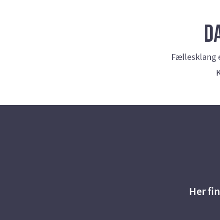
D
Fællesklang e
K
Her fi