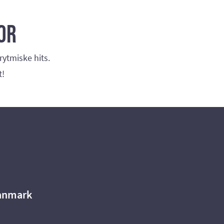
or
rytmiske hits.
t!
Danmark