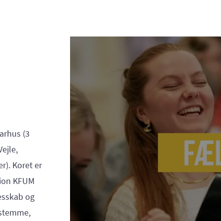
Aarhus (3
Vejle,
). Koret er
tion KFUM
lesskab og
ngstemme,