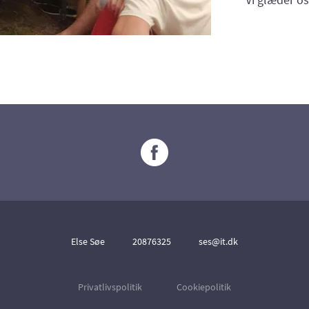
Else Søe
20876325
ses@it.dk
Privatlivspolitik
Cookiepolitik