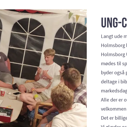
Ung-
Langt ude m
Holmsborg b
Holmsborg U
mødes til s
byder også p
deltage i bi
markedsdag,
Alle der er o
velkommen 
Det er billi
Vi glæder os 