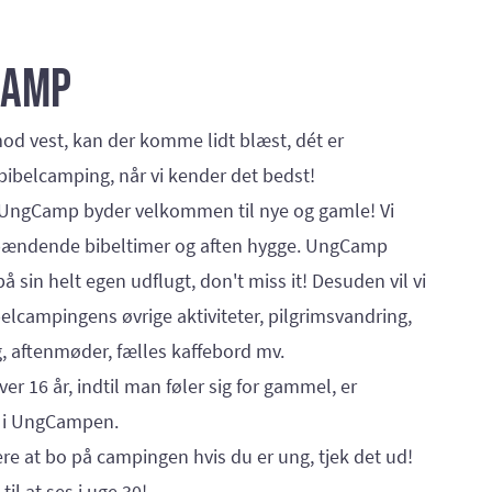
camp
od vest, kan der komme lidt blæst, dét er
ibelcamping, når vi kender det bedst!
ngCamp byder velkommen til nye og gamle! Vi
pændende bibeltimer og aften hygge. UngCamp
å sin helt egen udflugt, don't miss it! Desuden vil vi
belcampingens øvrige aktiviteter, pilgrimsvandring,
 aftenmøder, fælles kaffebord mv.
ver 16 år, indtil man føler sig for gammel, er
i UngCampen.
gere at bo på campingen hvis du er ung, tjek det ud!
til at ses i uge 30!