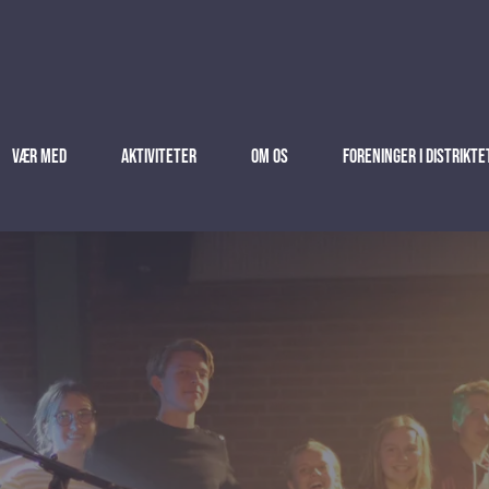
Vær med
Aktiviteter
Om os
Foreninger i distrikte