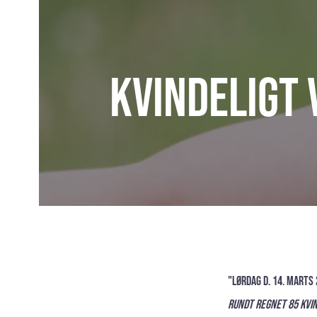
Kvindeligt
"Lørdag d. 14. marts
Rundt regnet 85 kvin