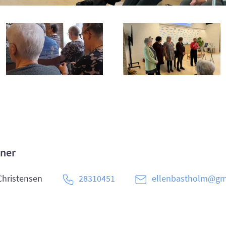
ner
Christensen
28310451
ellenbastholm@gm