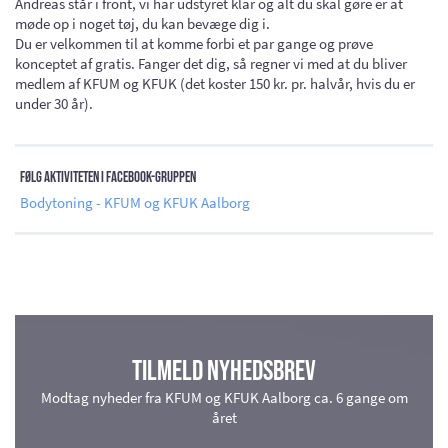
Andreas står i front, vi har udstyret klar og alt du skal gøre er at
møde op i noget tøj, du kan bevæge dig i.
Du er velkommen til at komme forbi et par gange og prøve
konceptet af gratis. Fanger det dig, så regner vi med at du bliver
medlem af KFUM og KFUK (det koster 150 kr. pr. halvår, hvis du er
under 30 år).
Følg aktiviteten i facebook-gruppen
Bodytoning - KFUM og KFUK Aalborg
Tilmeld nyhedsbrev
Modtag nyheder fra KFUM og KFUK Aalborg ca. 6 gange om
året