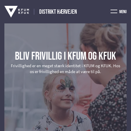
Distrikt Hærvejen
Menu
Bliv frivillig i KFUM og KFUK
Frivillighed er en meget stærk identitet i KFUM og KFUK. Hos
os er frivillighed en måde at være til på.