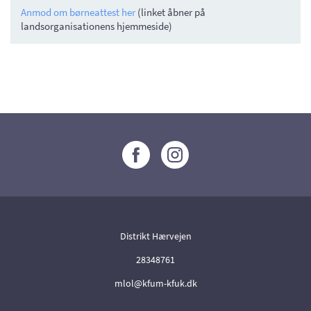
Anmod om børneattest her
(linket åbner på
landsorganisationens hjemmeside)
Distrikt Hærvejen
28348761
mlol@kfum-kfuk.dk