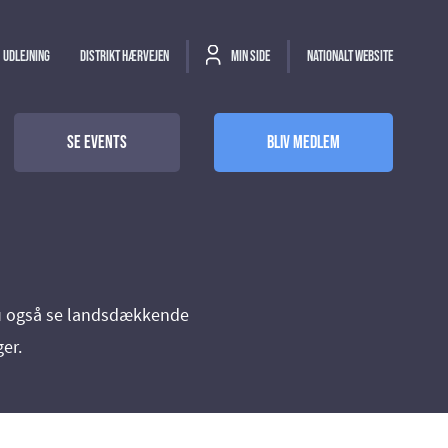
Udlejning
Distrikt Hærvejen
Min side
Nationalt website
Se events
Bliv medlem
du også se landsdækkende
ger.