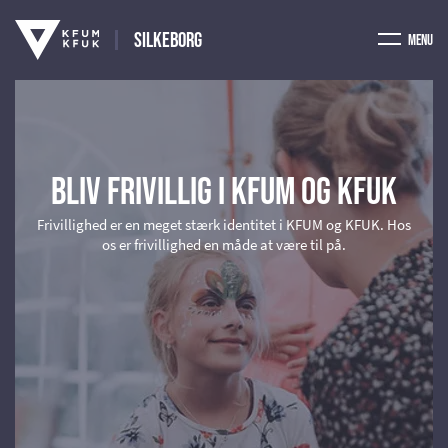
Silkeborg
Menu
Bliv frivillig i KFUM og KFUK
Frivillighed er en meget stærk identitet i KFUM og KFUK. Hos
os er frivillighed en måde at være til på.