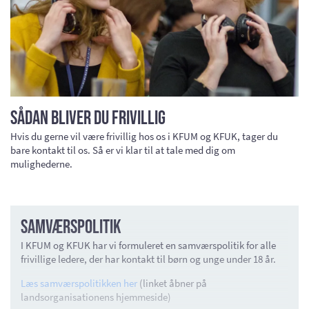
Sådan bliver du frivillig
Hvis du gerne vil være frivillig hos os i KFUM og KFUK, tager du
bare kontakt til os. Så er vi klar til at tale med dig om
mulighederne.
Samværspolitik
I KFUM og KFUK har vi formuleret en samværspolitik for alle
frivillige ledere, der har kontakt til børn og unge under 18 år.
Læs samværspolitikken her
(linket åbner på
landsorganisationens hjemmeside)