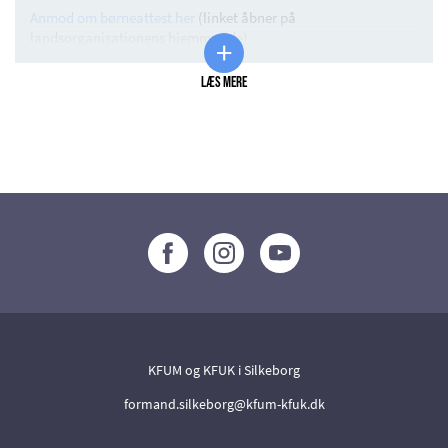
Anmod om børneattest her
(linket åbner på
landsorganisationens hjemmeside)
+
Læs mere
KFUM og KFUK i Silkeborg
formand.silkeborg@kfum-kfuk.dk