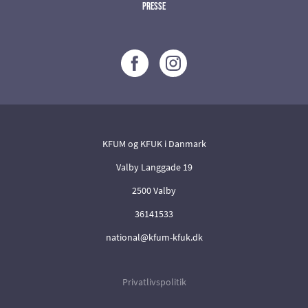
Presse
KFUM og KFUK i Danmark
Valby Langgade 19
2500 Valby
36141533
national@kfum-kfuk.dk
Privatlivspolitik