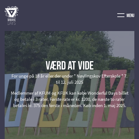
Menu
Værd at vide
For unge på 18 år eller der under * Nøvlingskov Efterskole * 7.
til 12. juli 2025
Medlemmer af KFUM og KFUK kan købe Wonderful Days billet
og betale i 3 rater. Første rate er kr. 1200, de næste to rater
betales kr. 375 den første i måneden. Køb inden 1. maj 2025.