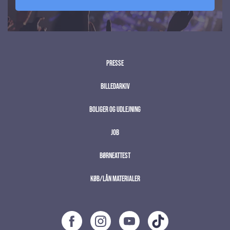
Presse
Billedarkiv
Boliger og udlejning
Job
Børneattest
Køb/lån materialer
;