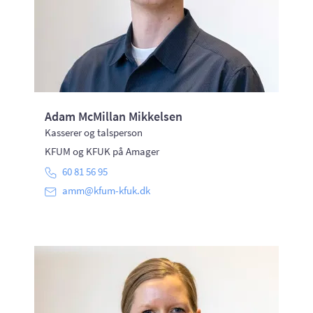
Adam McMillan Mikkelsen
Kasserer og talsperson
KFUM og KFUK på Amager
60 81 56 95
amm@kfum-kfuk.dk