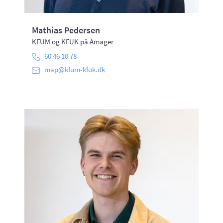
Mathias Pedersen
KFUM og KFUK på Amager
60 46 10 78
map@kfum-kfuk.dk