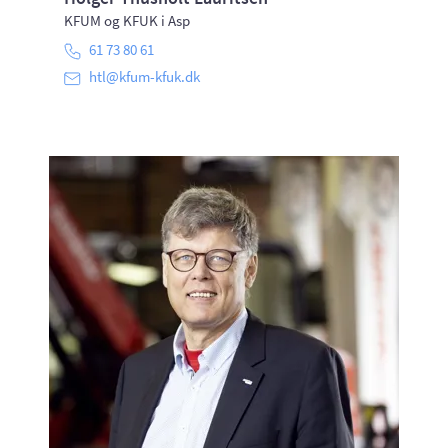
KFUM og KFUK i Asp
61 73 80 61
htl@kfum-kfuk.dk