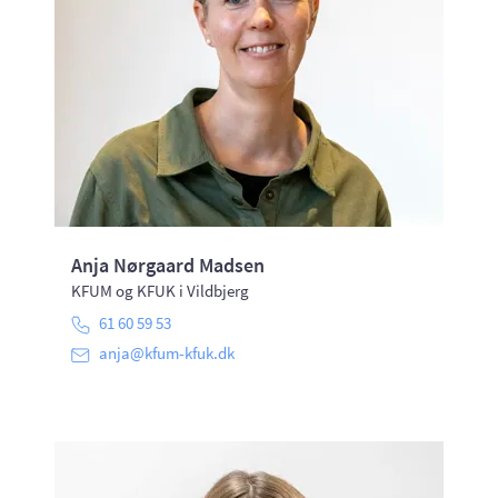
Anja Nørgaard Madsen
KFUM og KFUK i Vildbjerg
61 60 59 53
anja@kfum-kfuk.dk