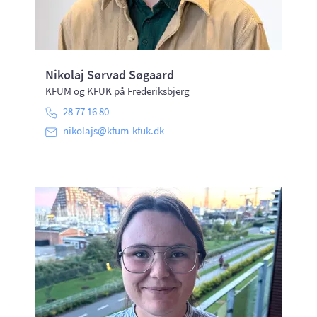
Nikolaj Sørvad Søgaard
KFUM og KFUK på Frederiksbjerg
28 77 16 80
nikolajs@kfum-kfuk.dk