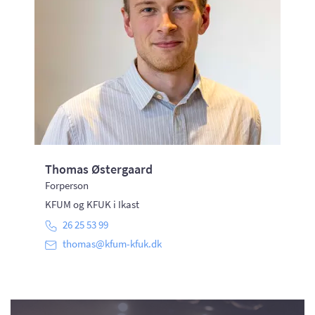
Thomas Østergaard
Forperson
KFUM og KFUK i Ikast
26 25 53 99
thomas@kfum-kfuk.dk