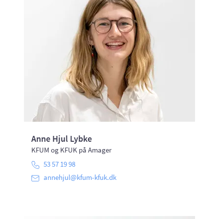
Anne Hjul Lybke
KFUM og KFUK på Amager
53 57 19 98
annehjul@kfum-kfuk.dk