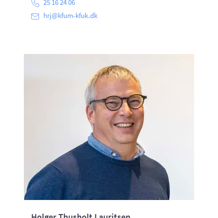
25 16 24 06
hrj@kfum-kfuk.dk
Holger Thusholt Lauritsen