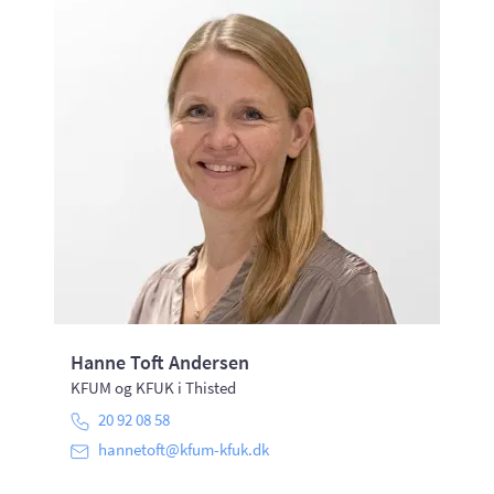
Hanne Toft Andersen
KFUM og KFUK i Thisted
20 92 08 58
hannetoft@kfum-kfuk.dk