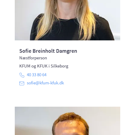
Sofie Breinholt Damgren
Næstforperson
KFUM og KFUK i Silkeborg
40 33 80 64
sofie@kfum-kfuk.dk