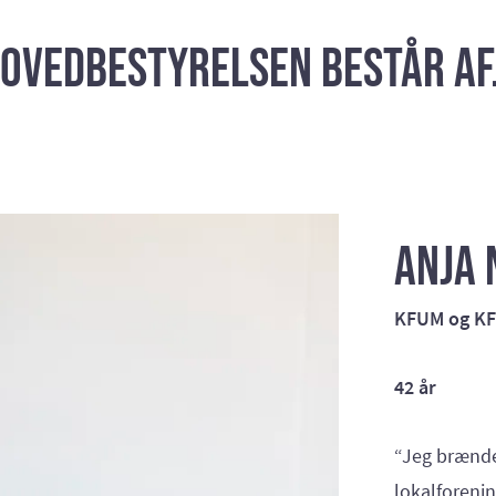
ovedbestyrelsen består af.
Anja
KFUM og KFU
42 år
“Jeg brænde
lokalforeni