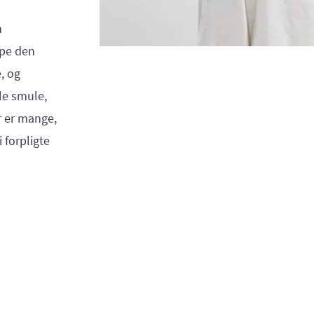
n
lpe den
, og
lle smule,
er er mange,
 forpligte