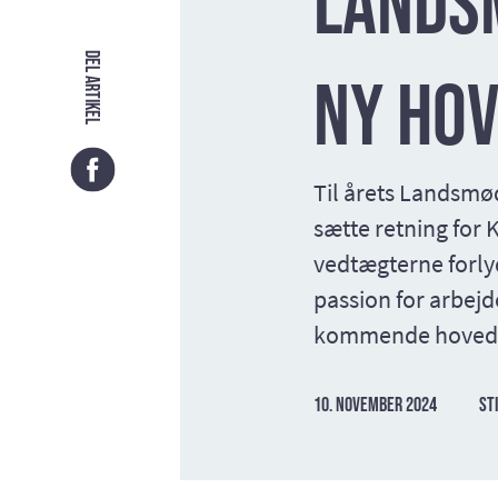
Landsm
Del artikel
ny Ho
Til årets Landsmød
sætte retning for 
vedtægterne forlyd
passion for arbejd
kommende hovedbes
10. november 2024
Sti