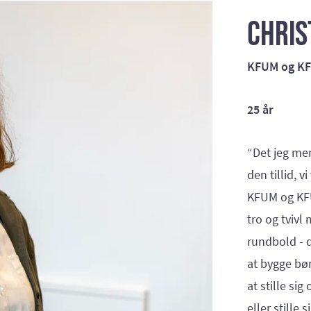
Chris
KFUM og KF
25 år
“Det jeg men
den tillid, 
KFUM og KFU
tro og tvivl
rundbold - d
at bygge bø
at stille si
eller stille 