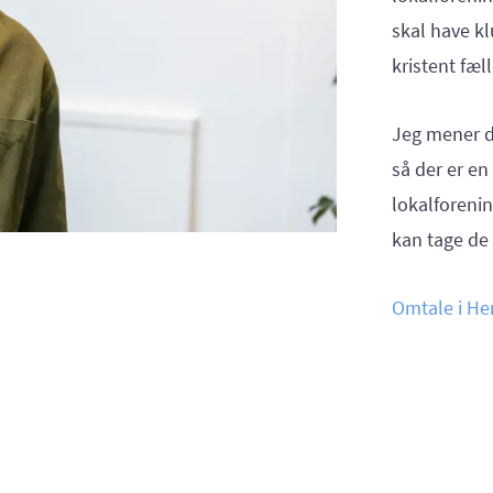
skal have kl
kristent fæl
Jeg mener d
så der er en
lokalforeni
kan tage de 
Omtale i He