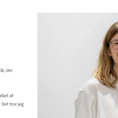
ik, der
e
fart af
Det tror jeg