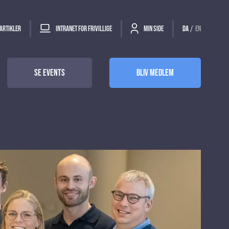
/
Artikler
Intranet for frivillige
Min side
DA
EN
Se events
Bliv Medlem