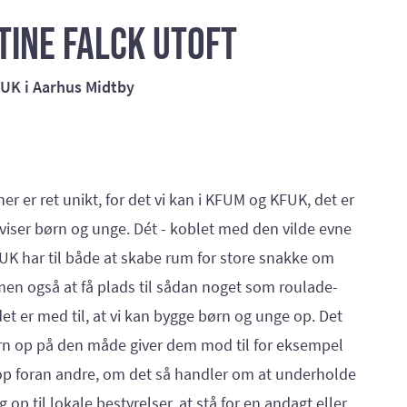
tine Falck Utoft
UK i Aarhus Midtby
er er ret unikt, for det vi kan i KFUM og KFUK, det er
vi viser børn og unge. Dét - koblet med den vilde evne
K har til både at skabe rum for store snakke om
 men også at få plads til sådan noget som roulade-
et er med til, at vi kan bygge børn og unge op. Det
rn op på den måde giver dem mod til for eksempel
g op foran andre, om det så handler om at underholde
sig op til lokale bestyrelser, at stå for en andagt eller