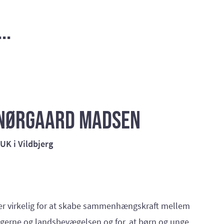
..
 Nørgaard Madsen
K i Vildbjerg
r virkelig for at skabe sammenhængskraft mellem
ngerne og landsbevægelsen og for, at børn og unge